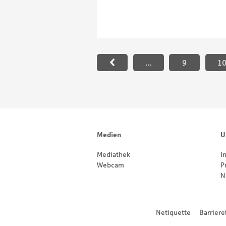
Paginierung
...
9
1
Footernavigation
Sitemap
Medien
U
Mediathek
I
Webcam
P
N
Footernavigation
Netiquette
Barriere