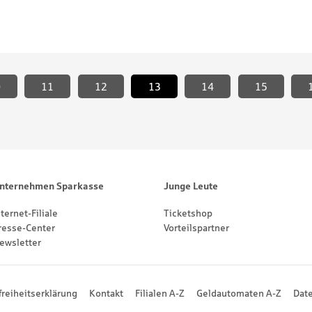
0
11
12
13
<
14
15
nternehmen Sparkasse
Junge Leute
nternet-Filiale
Ticketshop
resse-Center
Vorteilspartner
ewsletter
freiheitserklärung
Kontakt
Filialen A-Z
Geldautomaten A-Z
Dat