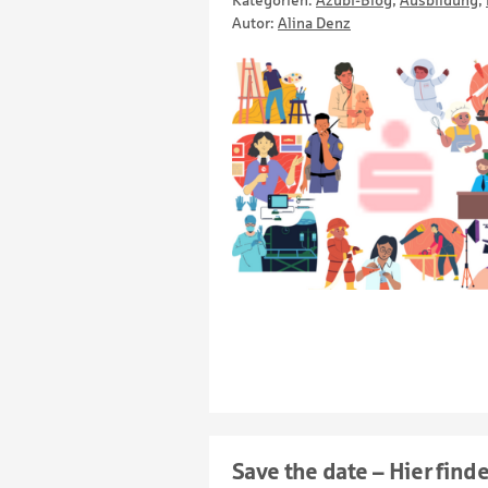
Kategorien:
Azubi-Blog
,
Ausbildung
,
Autor:
Alina Denz
Save the date – Hier find