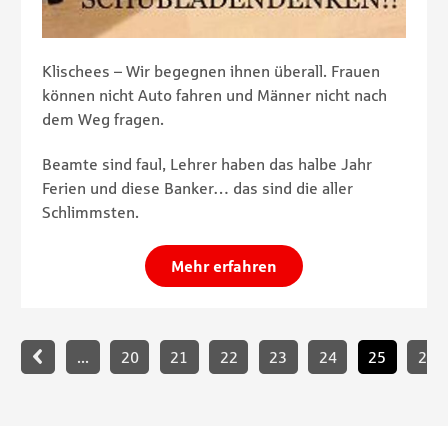
Klischees – Wir begegnen ihnen überall. Frauen
können nicht Auto fahren und Männer nicht nach
dem Weg fragen.
Beamte sind faul, Lehrer haben das halbe Jahr
Ferien und diese Banker… das sind die aller
Schlimmsten.
Mehr erfahren
Paginierung
...
20
21
22
23
24
25
26
Footernavigation