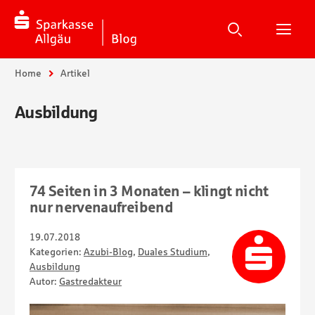
Suche
Suchen
Suche
H
Sie sind hier:
Home
Artikel
Ausbildung
74 Seiten in 3 Monaten – klingt nicht
nur nervenaufreibend
19.07.2018
Kategorien:
Azubi-Blog
,
Duales Studium
,
Ausbildung
Autor:
Gastredakteur