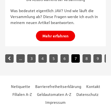
Was bedeutet eigentlich JAV? Und wie läuft die
Versammlung ab? Diese Fragen werde ich euch in
meinem neuen Artikel beantworten.
Mehr erfahren
Paginierung
...
3
4
5
6
7
8
9
1
Footernavigation
Footernavigation
Netiquette
Barrierefreiheitserklärung
Kontakt
Filialen A-Z
Geldautomaten A-Z
Datenschutz
Impressum