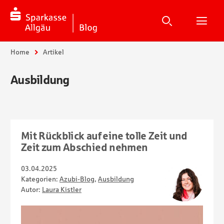
Suche
Suchen
Suche
H
Sie sind hier:
Home
Artikel
Ausbildung
Mit Rückblick auf eine tolle Zeit und
Zeit zum Abschied nehmen
03.04.2025
Kategorien:
Azubi-Blog
,
Ausbildung
Autor:
Laura Kistler