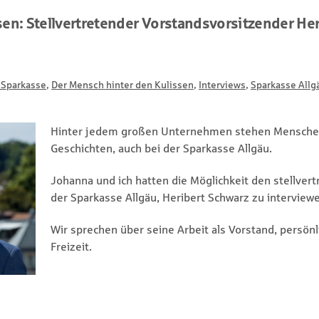
ssen: Stellvertretender Vorstandsvorsitzender He
 Sparkasse
,
Der Mensch hinter den Kulissen
,
Interviews
,
Sparkasse Allg
Hinter jedem großen Unternehmen stehen Menschen
Geschichten, auch bei der Sparkasse Allgäu.
Johanna und ich hatten die Möglichkeit den stellve
der Sparkasse Allgäu, Heribert Schwarz zu interview
Wir sprechen über seine Arbeit als Vorstand, persö
Freizeit.