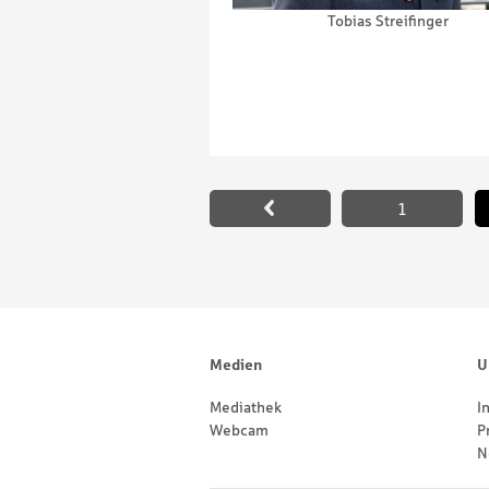
Tobias Streifinger
Paginierung
1
Footernavigation
Sitemap
Medien
U
Mediathek
I
Webcam
P
N