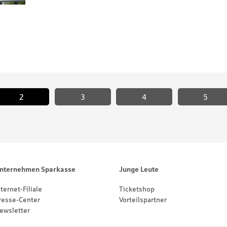
2
3
<
4
5
nternehmen Sparkasse
Junge Leute
nternet-Filiale
Ticketshop
resse-Center
Vorteilspartner
ewsletter