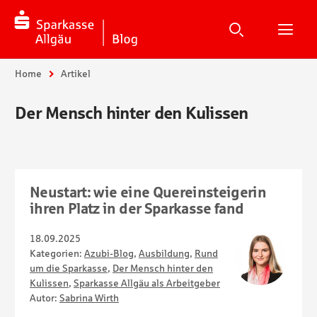
Suche
Suchen
Suche
H
Sie sind hier:
Home
Artikel
Der Mensch hinter den Kulissen
Neustart: wie eine Quereinsteigerin
ihren Platz in der Sparkasse fand
18.09.2025
Kategorien:
Azubi-Blog
,
Ausbildung
,
Rund
um die Sparkasse
,
Der Mensch hinter den
Kulissen
,
Sparkasse Allgäu als Arbeitgeber
Autor:
Sabrina Wirth