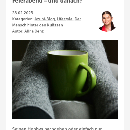
Feierabend – und danach?
28.02.2025
Kategorien:
Azubi-Blog
,
Lifestyle
,
Der
Mensch hinter den Kulissen
Autor:
Alina Denz
Seinen Hobbys nachgehen oder einfach nur