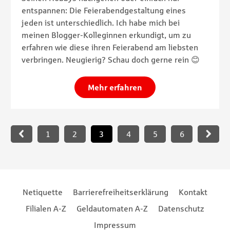
entspannen: Die Feierabendgestaltung eines
jeden ist unterschiedlich. Ich habe mich bei
meinen Blogger-Kolleginnen erkundigt, um zu
erfahren wie diese ihren Feierabend am liebsten
verbringen. Neugierig? Schau doch gerne rein 😊
Mehr erfahren
Paginierung
1
2
3
4
5
6
Footernavigation
Footernavigation
Netiquette
Barrierefreiheitserklärung
Kontakt
Filialen A-Z
Geldautomaten A-Z
Datenschutz
Impressum