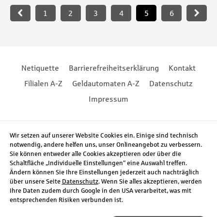
Paginierung
1
2
3
4
5
6
Footernavigation
Footernavigation
Netiquette
Barrierefreiheitserklärung
Kontakt
Filialen A-Z
Geldautomaten A-Z
Datenschutz
Impressum
Social Media
Wir setzen auf unserer Website Cookies ein. Einige sind technisch
notwendig, andere helfen uns, unser Onlineangebot zu verbessern.
Sie können entweder alle Cookies akzeptieren oder über die
Schaltfläche „Individuelle Einstellungen“ eine Auswahl treffen.
Ändern können Sie Ihre Einstellungen jederzeit auch nachträglich
über unsere Seite
Datenschutz
. Wenn Sie alles akzeptieren, werden
Ihre Daten zudem durch Google in den USA verarbeitet, was mit
entsprechenden Risiken verbunden ist.