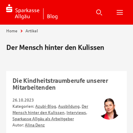
Suche
Suchen
Suche
H
Sie sind hier:
Home
Artikel
Der Mensch hinter den Kulissen
Die Kindheitstraumberufe unserer
Mitarbeitenden
26.10.2023
Kategorien:
Azubi-Blog
,
Ausbildung
,
Der
Mensch hinter den Kulissen
,
Interviews
,
Sparkasse Allgäu als Arbeitgeber
Autor:
Alina Denz