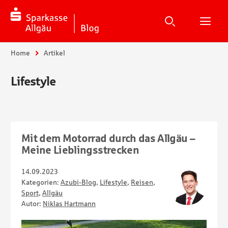
Suche
Suchen
Suche
H
Sie sind hier:
Home
Artikel
Lifestyle
Mit dem Motorrad durch das Allgäu –
Meine Lieblingsstrecken
14.09.2023
Kategorien:
Azubi-Blog
,
Lifestyle
,
Reisen
,
Sport
,
Allgäu
Autor:
Niklas Hartmann