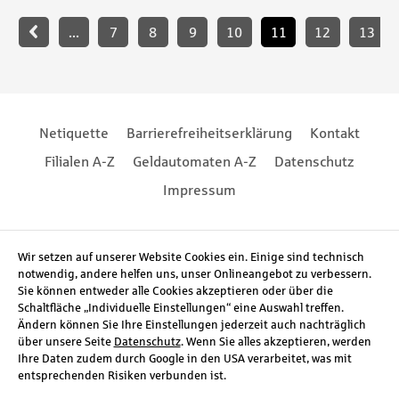
Paginierung
...
7
8
9
10
11
12
13
Footernavigation
Footernavigation
Netiquette
Barrierefreiheitserklärung
Kontakt
Filialen A-Z
Geldautomaten A-Z
Datenschutz
Impressum
Social Media
Wir setzen auf unserer Website Cookies ein. Einige sind technisch
notwendig, andere helfen uns, unser Onlineangebot zu verbessern.
Sie können entweder alle Cookies akzeptieren oder über die
Schaltfläche „Individuelle Einstellungen“ eine Auswahl treffen.
Ändern können Sie Ihre Einstellungen jederzeit auch nachträglich
über unsere Seite
Datenschutz
. Wenn Sie alles akzeptieren, werden
Ihre Daten zudem durch Google in den USA verarbeitet, was mit
entsprechenden Risiken verbunden ist.