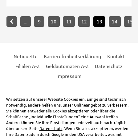
Paginierung
...
9
10
11
12
13
14
15
Footernavigation
Footernavigation
Netiquette
Barrierefreiheitserklärung
Kontakt
Filialen A-Z
Geldautomaten A-Z
Datenschutz
Impressum
Social Media
Wir setzen auf unserer Website Cookies ein. Einige sind technisch
notwendig, andere helfen uns, unser Onlineangebot zu verbessern.
Sie können entweder alle Cookies akzeptieren oder über die
Schaltfläche „Individuelle Einstellungen“ eine Auswahl treffen.
Ändern können Sie Ihre Einstellungen jederzeit auch nachträglich
über unsere Seite
Datenschutz
. Wenn Sie alles akzeptieren, werden
Ihre Daten zudem durch Google in den USA verarbeitet, was mit