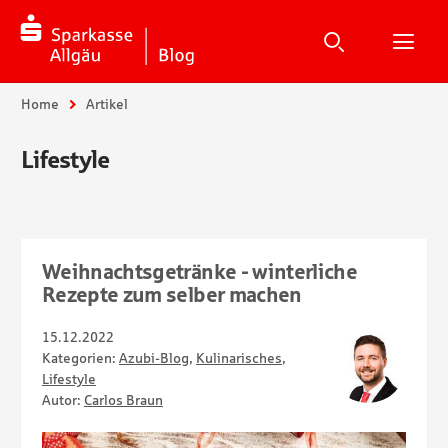
Suche
Suchen
Suche
H
Sie sind hier:
Home
Artikel
Lifestyle
Weihnachtsgetränke - winterliche
Rezepte zum selber machen
15.12.2022
Kategorien:
Azubi-Blog
,
Kulinarisches
,
Lifestyle
Autor:
Carlos Braun