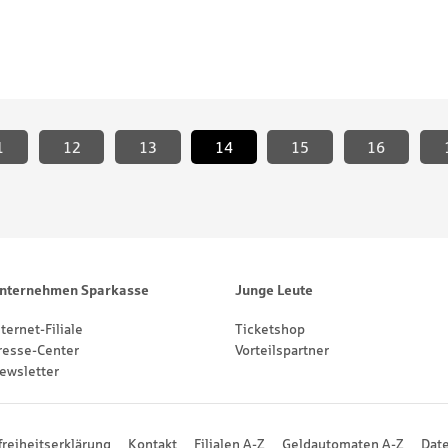
1
12
13
14
<
15
16
nternehmen Sparkasse
Junge Leute
nternet-Filiale
Ticketshop
resse-Center
Vorteilspartner
ewsletter
freiheitserklärung
Kontakt
Filialen A-Z
Geldautomaten A-Z
Dat