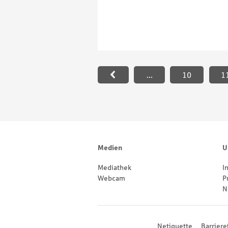
Paginierung
...
10
1
Footernavigation
Sitemap
Medien
U
Mediathek
I
Webcam
P
N
Footernavigation
Netiquette
Barriere