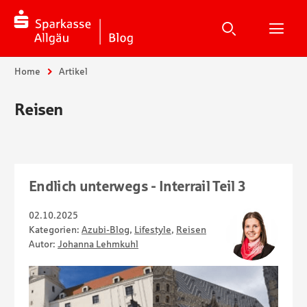
Suche
Suchen
Suche
H
Sie sind hier:
Home
Artikel
Reisen
Endlich unterwegs - Interrail Teil 3
02.10.2025
Kategorien:
Azubi-Blog
,
Lifestyle
,
Reisen
Autor:
Johanna Lehmkuhl