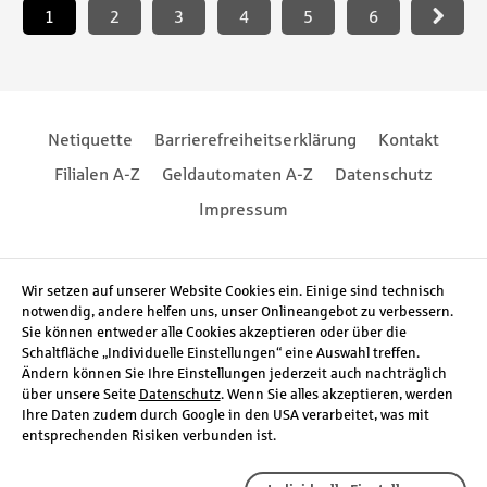
1
2
3
4
5
6
Footernavigation
Footernavigation
Netiquette
Barrierefreiheitserklärung
Kontakt
Filialen A-Z
Geldautomaten A-Z
Datenschutz
Impressum
Social Media
Wir setzen auf unserer Website Cookies ein. Einige sind technisch
notwendig, andere helfen uns, unser Onlineangebot zu verbessern.
Sie können entweder alle Cookies akzeptieren oder über die
Schaltfläche „Individuelle Einstellungen“ eine Auswahl treffen.
Ändern können Sie Ihre Einstellungen jederzeit auch nachträglich
über unsere Seite
Datenschutz
. Wenn Sie alles akzeptieren, werden
Ihre Daten zudem durch Google in den USA verarbeitet, was mit
entsprechenden Risiken verbunden ist.