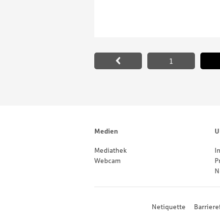
Paginierung
1
Footernavigation
Sitemap
Medien
U
Mediathek
I
Webcam
P
N
Footernavigation
Netiquette
Barriere