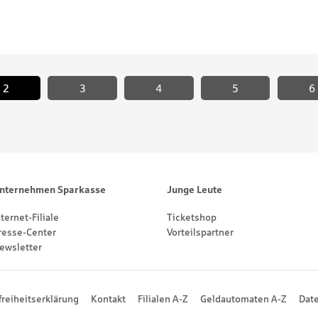
2
3
4
<
5
6
nternehmen Sparkasse
Junge Leute
nternet-Filiale
Ticketshop
resse-Center
Vorteilspartner
ewsletter
freiheitserklärung
Kontakt
Filialen A-Z
Geldautomaten A-Z
Dat