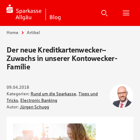
Suche
Suchen
Suche
H
Sie sind hier:
Home
Artikel
Der neue Kreditkartenwecker–
Zuwachs in unserer Kontowecker-
Familie
09.04.2018
Kategorien:
Rund um die Sparkasse
,
Tipps und
Tricks
,
Electronic Banking
Autor:
Jürgen Schugg