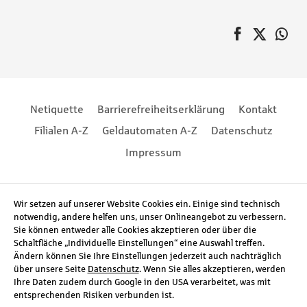
auf Faceboo
Twitter
au
Pagination
Footernavigation
Footernavigation
Netiquette
Barrierefreiheitserklärung
Kontakt
Filialen A-Z
Geldautomaten A-Z
Datenschutz
Impressum
Social Media
Wir setzen auf unserer Website Cookies ein. Einige sind technisch
notwendig, andere helfen uns, unser Onlineangebot zu verbessern.
Sie können entweder alle Cookies akzeptieren oder über die
Schaltfläche „Individuelle Einstellungen“ eine Auswahl treffen.
Ändern können Sie Ihre Einstellungen jederzeit auch nachträglich
über unsere Seite
Datenschutz
. Wenn Sie alles akzeptieren, werden
Ihre Daten zudem durch Google in den USA verarbeitet, was mit
entsprechenden Risiken verbunden ist.