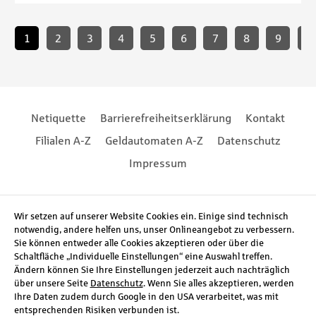
Paginierung
1
2
3
4
5
6
7
8
9
...
Footernavigation
Footernavigation
Netiquette
Barrierefreiheitserklärung
Kontakt
Filialen A-Z
Geldautomaten A-Z
Datenschutz
Impressum
Social Media
Wir setzen auf unserer Website Cookies ein. Einige sind technisch
notwendig, andere helfen uns, unser Onlineangebot zu verbessern.
Sie können entweder alle Cookies akzeptieren oder über die
Schaltfläche „Individuelle Einstellungen“ eine Auswahl treffen.
Ändern können Sie Ihre Einstellungen jederzeit auch nachträglich
über unsere Seite
Datenschutz
. Wenn Sie alles akzeptieren, werden
Ihre Daten zudem durch Google in den USA verarbeitet, was mit
entsprechenden Risiken verbunden ist.