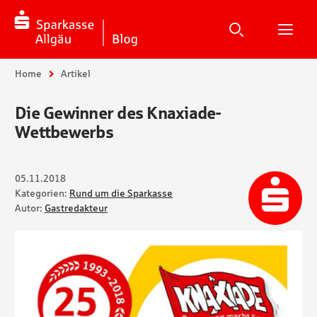
Suche
Suchen
Suche
H
Sie sind hier:
Home
Artikel
Die Gewinner des Knaxiade-
Wettbewerbs
05.11.2018
Kategorien:
Rund um die Sparkasse
Autor:
Gastredakteur