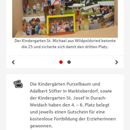
 den
Mar
ollage
Schec
 mit
häl
Der Kindergarten St. Michael aus Wildpoldsried betonte
die 25 und sicherte sich damit den dritten Platz.
Gehe zu Slide 1
Gehe zu Slide 2
Zurück
Wei
Die Kindergärten Purzelbaum und
Adalbert Stifter in Marktoberdorf, sowie
der Kindergarten St. Josef in Durach-
Weidach haben den 4. – 6. Platz belegt
und jeweils einen Gutschein für eine
kostenlose Fortbildung der Erzieherinnen
gewonnen.