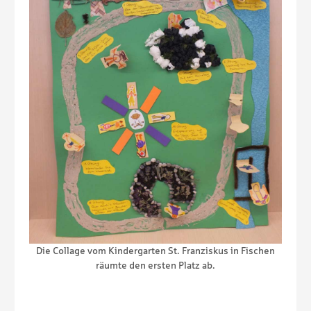
Die Collage vom Kindergarten St. Franziskus in Fischen
ren
Cl
räumte den ersten Platz ab.
uro.
Sch
udige
Fili