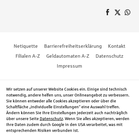
auf Faceboo
Twitter
au
Pagination
Footernavigation
Footernavigation
Netiquette
Barrierefreiheitserklärung
Kontakt
Filialen A-Z
Geldautomaten A-Z
Datenschutz
Impressum
Social Media
Wir setzen auf unserer Website Cookies ein. Einige sind technisch
notwendig, andere helfen uns, unser Onlineangebot zu verbessern.
Sie können entweder alle Cookies akzeptieren oder über die
Schaltfläche „Individuelle Einstellungen“ eine Auswahl treffen.
Ändern können Sie Ihre Einstellungen jederzeit auch nachträglich
über unsere Seite
Datenschutz
. Wenn Sie alles akzeptieren, werden
Ihre Daten zudem durch Google in den USA verarbeitet, was mit
entsprechenden Risiken verbunden ist.