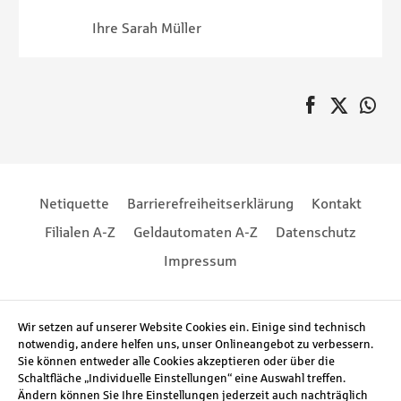
Ihre Sarah Müller
auf Faceboo
Twitter
au
Pagination
Footernavigation
Footernavigation
Netiquette
Barrierefreiheitserklärung
Kontakt
Filialen A-Z
Geldautomaten A-Z
Datenschutz
Impressum
Social Media
Wir setzen auf unserer Website Cookies ein. Einige sind technisch
notwendig, andere helfen uns, unser Onlineangebot zu verbessern.
Sie können entweder alle Cookies akzeptieren oder über die
Schaltfläche „Individuelle Einstellungen“ eine Auswahl treffen.
Ändern können Sie Ihre Einstellungen jederzeit auch nachträglich