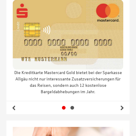
Die Kreditkarte Mastercard Gold bietet bei der Sparkasse
 konnte
Mit de
Allgäu nicht nur interessante Zusatzversicherungen für
das Reisen, sondern auch 12 kostenlose
Bargeldabhebungen im Jahr.
Gehe zu Slide 1
Gehe zu Slide 2
Zurück
Wei