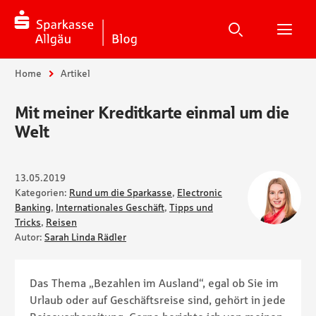
Suche
Suchen
Suche
H
Sie sind hier:
Home
Artikel
Mit meiner Kreditkarte einmal um die
Welt
13.05.2019
Kategorien:
Rund um die Sparkasse
,
Electronic
Banking
,
Internationales Geschäft
,
Tipps und
Tricks
,
Reisen
Autor:
Sarah Linda Rädler
Das Thema „Bezahlen im Ausland“, egal ob Sie im
Urlaub oder auf Geschäftsreise sind, gehört in jede