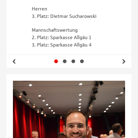
Herren
Manns
3. Platz: Dietmar Sucharowski
2. Pl
ki
Mannschaftswertung
4. Platz: Sparkasse Allgäu 1
5. Platz: Sparkasse Allgäu 2
4
Gehe zu Slide 1
Gehe zu Slide 2
Gehe zu Slide 3
Gehe zu Slide 4
Zurück
Wei