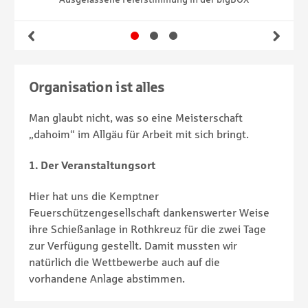
Gehe zu Slide 1
Gehe zu Slide 2
Gehe zu Slide 3
Zurück
Wei
Organisation ist alles
Man glaubt nicht, was so eine Meisterschaft
„dahoim“ im Allgäu für Arbeit mit sich bringt.
1. Der Veranstaltungsort
Hier hat uns die Kemptner
Feuerschützengesellschaft dankenswerter Weise
ihre Schießanlage in Rothkreuz für die zwei Tage
zur Verfügung gestellt. Damit mussten wir
natürlich die Wettbewerbe auch auf die
vorhandene Anlage abstimmen.