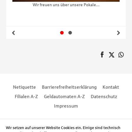
.. und bekamen auch für die Organisation von unserem
ehemaligen Kollegen André Fischer einen Daumen nach
oben. Ganz nach dem Motto: „nix gsagt isch globet gnua“
Gehe zu Slide 1
Gehe zu Slide 2
Zurück
Wei
auf Faceboo
Twitter
au
Pagination
Footernavigation
Footernavigation
Netiquette
Barrierefreiheitserklärung
Kontakt
Filialen A-Z
Geldautomaten A-Z
Datenschutz
Impressum
Social Media
Wir setzen auf unserer Website Cookies ein. Einige sind technisch