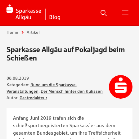
Suche
Suchen
Suche
H
Sie sind hier:
Home
Artikel
Sparkasse Allgäu auf Pokaljagd beim
Schießen
06.08.2019
Kategorien:
Rund um die Sparkasse
,
Veranstaltungen
,
Der Mensch hinter den Kulissen
Autor:
Gastredakteur
Anfang Juni 2019 trafen sich die
schießsportbegeisterten Sparkassler aus dem
gesamten Bundesgebiet, um ihre Treffsicherheit