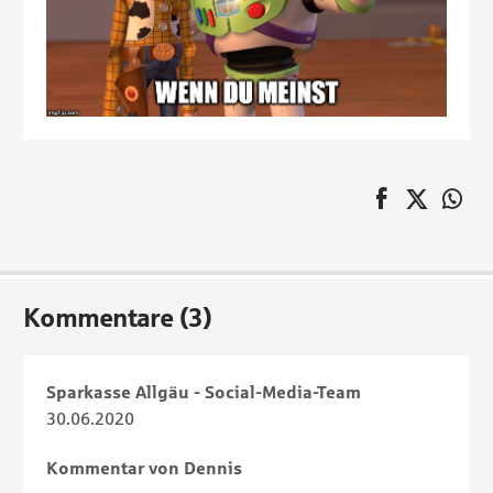
auf Faceboo
Twitter
au
Pagination
Kommentare (3)
Sparkasse Allgäu - Social-Media-Team
30.06.2020
Kommentar von Dennis