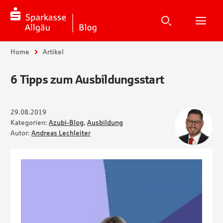
Suche
Suchen
Suche
H
Sie sind hier:
Home
Artikel
6 Tipps zum Ausbildungsstart
29.08.2019
Kategorien:
Azubi-Blog
,
Ausbildung
Autor:
Andreas Lechleiter