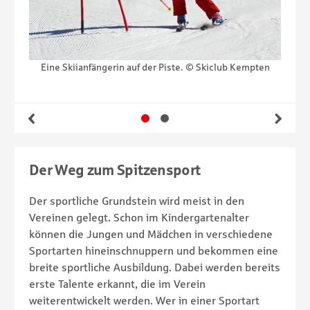
kiclub
Eine Skiianfängerin auf der Piste. © Skiclub Kempten
Kinde
Gehe zu Slide 1
Gehe zu Slide 2
Zurück
Wei
Der Weg zum Spitzensport
Der sportliche Grundstein wird meist in den
Vereinen gelegt. Schon im Kindergartenalter
können die Jungen und Mädchen in verschiedene
Sportarten hineinschnuppern und bekommen eine
breite sportliche Ausbildung. Dabei werden bereits
erste Talente erkannt, die im Verein
weiterentwickelt werden. Wer in einer Sportart