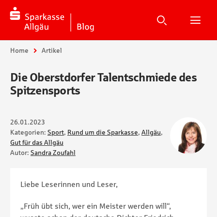
Suche
Suchen
Suche
H
Sie sind hier:
Home
Artikel
Die Oberstdorfer Talentschmiede des
Spitzensports
26.01.2023
Kategorien:
Sport
,
Rund um die Sparkasse
,
Allgäu
,
Gut für das Allgäu
Autor:
Sandra Zoufahl
Liebe Leserinnen und Leser,
„Früh übt sich, wer ein Meister werden will“,