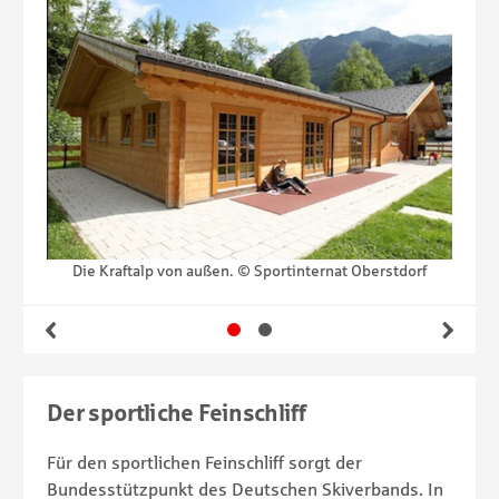
orf
Die Kraftalp von außen. © Sportinternat Oberstdorf
Di
Gehe zu Slide 1
Gehe zu Slide 2
Zurück
Wei
Der sportliche Feinschliff
Für den sportlichen Feinschliff sorgt der
Bundesstützpunkt des Deutschen Skiverbands. In