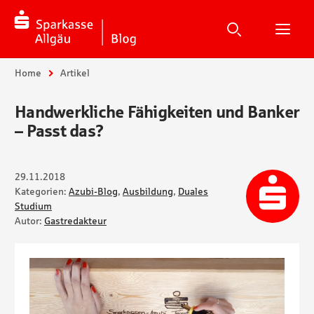
Suche
Suchen
Suche
H
Sie sind hier:
Home
Artikel
Handwerkliche Fähigkeiten und Banker
– Passt das?
29.11.2018
Kategorien:
Azubi-Blog
,
Ausbildung
,
Duales
Studium
Autor:
Gastredakteur