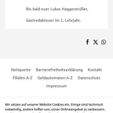
Bis bald euer Lukas Haggenmüller,
Gastredakteuer im 1. Lehrjahr.
auf Faceboo
Twitter
au
Pagination
Footernavigation
Footernavigation
Netiquette
Barrierefreiheitserklärung
Kontakt
Filialen A-Z
Geldautomaten A-Z
Datenschutz
Impressum
Social Media
Wir setzen auf unserer Website Cookies ein. Einige sind technisch
notwendig, andere helfen uns, unser Onlineangebot zu verbessern.