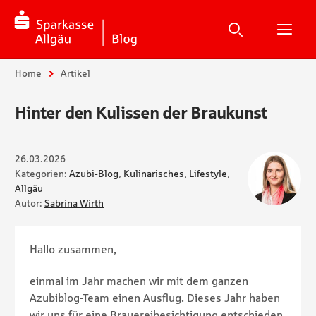
Suche
Suchen
Suche
H
Sie sind hier:
Home
Artikel
Hinter den Kulissen der Braukunst
26.03.2026
Kategorien:
Azubi-Blog
,
Kulinarisches
,
Lifestyle
,
Allgäu
Autor:
Sabrina Wirth
Hallo zusammen,
einmal im Jahr machen wir mit dem ganzen
Azubiblog-Team einen Ausflug. Dieses Jahr haben
wir uns für eine Brauereibesichtigung entschieden.