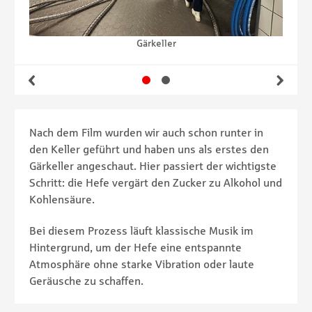
Gärkeller
Gehe zu Slide 1
Gehe zu Slide 2
Zurück
Wei
Nach dem Film wurden wir auch schon runter in
den Keller geführt und haben uns als erstes den
Gärkeller angeschaut. Hier passiert der wichtigste
Schritt: die Hefe vergärt den Zucker zu Alkohol und
Kohlensäure.
Bei diesem Prozess läuft klassische Musik im
Hintergrund, um der Hefe eine entspannte
Atmosphäre ohne starke Vibration oder laute
Geräusche zu schaffen.