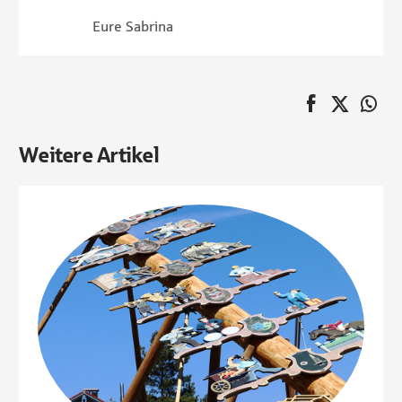
Eure Sabrina
auf Faceboo
Twitter
au
Pagination
Weitere Artikel