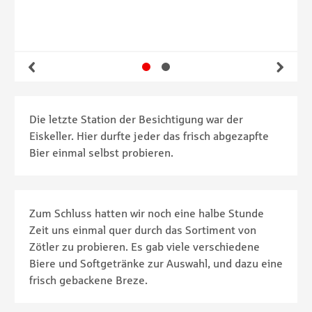
Gehe zu Slide 1
Gehe zu Slide 2
Zurück
Wei
Die letzte Station der Besichtigung war der
Eiskeller. Hier durfte jeder das frisch abgezapfte
Bier einmal selbst probieren.
Zum Schluss hatten wir noch eine halbe Stunde
Zeit uns einmal quer durch das Sortiment von
Zötler zu probieren. Es gab viele verschiedene
Biere und Softgetränke zur Auswahl, und dazu eine
frisch gebackene Breze.