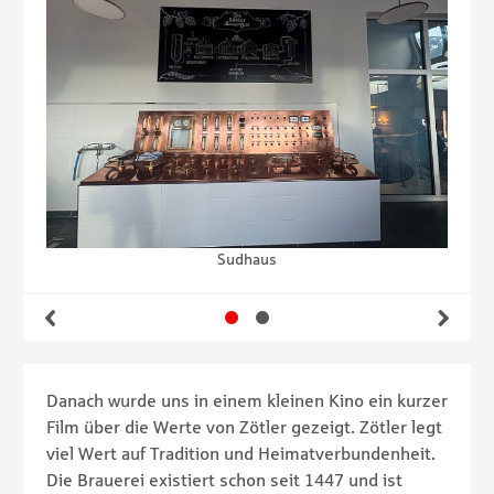
Sudhaus
Gehe zu Slide 1
Gehe zu Slide 2
Zurück
Wei
Danach wurde uns in einem kleinen Kino ein kurzer
Film über die Werte von Zötler gezeigt. Zötler legt
viel Wert auf Tradition und Heimatverbundenheit.
Die Brauerei existiert schon seit 1447 und ist