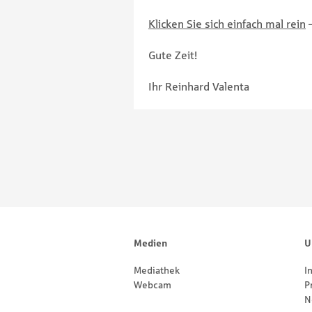
Klicken Sie sich einfach mal rein
–
Gute Zeit!
Ihr Reinhard Valenta
Pagination
Footernavigation
Sitemap
Medien
U
Mediathek
I
Webcam
P
N