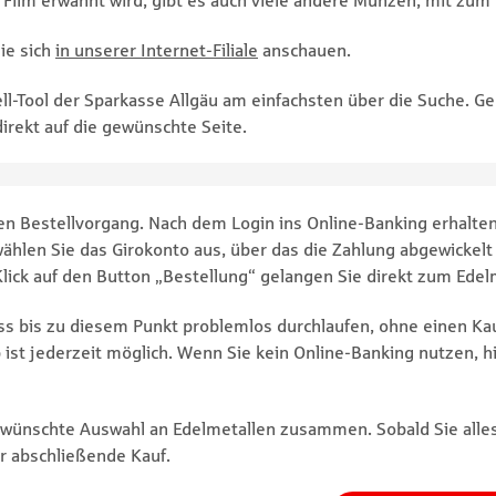
 Film erwähnt wird, gibt es auch viele andere Münzen, mit zum
Sie sich
in unserer Internet-Filiale
anschauen.
ll-Tool der Sparkasse Allgäu am einfachsten über die Suche. G
irekt auf die gewünschte Seite.
den Bestellvorgang. Nach dem Login ins Online-Banking erhalten
hlen Sie das Girokonto aus, über das die Zahlung abgewickelt 
lick auf den Button „Bestellung“ gelangen Sie direkt zum Edel
s bis zu diesem Punkt problemlos durchlaufen, ohne einen Kau
 ist jederzeit möglich. Wenn Sie kein Online-Banking nutzen, hil
gewünschte Auswahl an Edelmetallen zusammen. Sobald Sie alles
er abschließende Kauf.