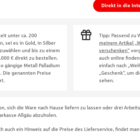
Direkt in die Int
eit unter ca. 200
Tipp: Passend zu 
 sei es in Gold, in Silber
meinem Artikel „W
uszuwählen und bis zu einem
verschenken“
vorg
000 € direkt zu bestellen.
auch online finde
so gängige Metall Palladium
einfach nach „Wei
. Die genannten Preise
„Geschenk“, um die
rt.
sehen.
n, sich die Ware nach Hause liefern zu lassen oder drei Arbeit
parkasse Allgäu abzuholen.
ch auch ein Hinweis auf die Preise des Lieferservice, findet m