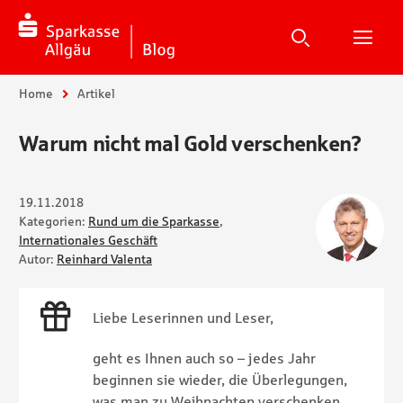
Suche
Suchen
Suche
H
Sie sind hier:
Home
Artikel
Warum nicht mal Gold verschenken?
19.11.2018
Kategorien:
Rund um die Sparkasse
,
Internationales Geschäft
Autor:
Reinhard Valenta
Liebe Leserinnen und Leser,
geht es Ihnen auch so – jedes Jahr
beginnen sie wieder, die Überlegungen,
was man zu Weihnachten verschenken