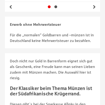
Gehe zu Slide 1
Gehe zu Slide 2
Zurück
Wei
Erwerb ohne Mehrwertsteuer
Für die „normalen“ Goldbarren und –münzen ist in
Deutschland keine Mehrwertsteuer zu bezahlen.
Doch nicht nur Gold in Barrenform eignet sich gut
als Geschenk, eine Freude kann man seinen Lieben
zudem mit Münzen machen. Die Auswahl hier ist
riesig.
Der Klassiker beim Thema
Münzen
ist
der Südafrikanische Krügerrand.
Diesen gibt`s bei der Sparkasse Allgäu in den