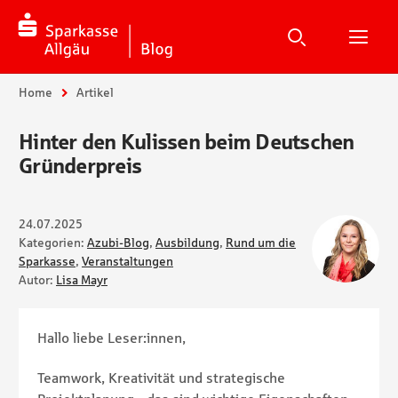
Suche
Suchen
Suche
H
Sie sind hier:
Home
Artikel
Hinter den Kulissen beim Deutschen
Gründerpreis
24.07.2025
Kategorien:
Azubi-Blog
,
Ausbildung
,
Rund um die
Sparkasse
,
Veranstaltungen
Autor:
Lisa Mayr
Hallo liebe Leser:innen,
Teamwork, Kreativität und strategische