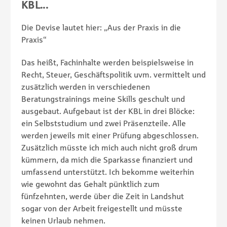
KBL...
Die Devise lautet hier: „Aus der Praxis in die
ist
Praxis“
en
Das heißt, Fachinhalte werden beispielsweise in
wie
Recht, Steuer, Geschäftspolitik uvm. vermittelt und
zusätzlich werden in verschiedenen
Beratungstrainings meine Skills geschult und
ren.
ausgebaut. Aufgebaut ist der KBL in drei Blöcke:
i
ein Selbststudium und zwei Präsenzteile. Alle
werden jeweils mit einer Prüfung abgeschlossen.
So 
Zusätzlich müsste ich mich auch nicht groß drum
inner
kümmern, da mich die Sparkasse finanziert und
umfassend unterstützt. Ich bekomme weiterhin
wie gewohnt das Gehalt pünktlich zum
fünfzehnten, werde über die Zeit in Landshut
sogar von der Arbeit freigestellt und müsste
keinen Urlaub nehmen.