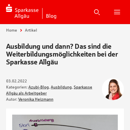
Suche
Suchen
Suche
H
Sie sind hier:
Home
Artikel
Ausbildung und dann? Das sind die
Weiterbildungsmöglichkeiten bei der
Sparkasse Allgäu
03.02.2022
Kategorien:
Azubi-Blog
,
Ausbildung
,
Sparkasse
Allgäu als Arbeitgeber
Autor:
Veronika Heizmann