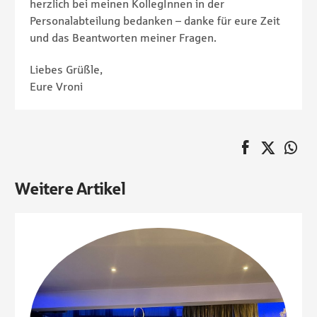
herzlich bei meinen KollegInnen in der
Personalabteilung bedanken – danke für eure Zeit
und das Beantworten meiner Fragen.
Liebes Grüßle,
Eure Vroni
auf Faceboo
Twitter
au
Pagination
Weitere Artikel