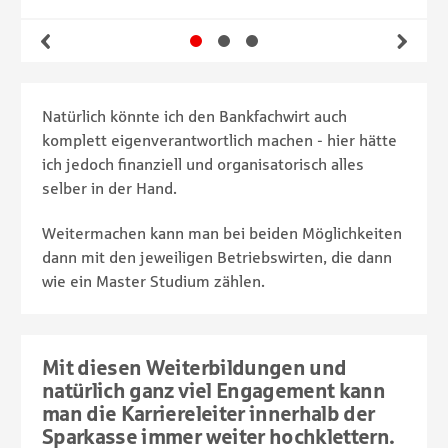
Gehe zu Slide 1
Gehe zu Slide 2
Gehe zu Slide 3
Zurück
Wei
Natürlich könnte ich den Bankfachwirt auch
komplett eigenverantwortlich machen - hier hätte
ich jedoch finanziell und organisatorisch alles
selber in der Hand.
Weitermachen kann man bei beiden Möglichkeiten
dann mit den jeweiligen Betriebswirten, die dann
wie ein Master Studium zählen.
Mit diesen Weiterbildungen und
natürlich ganz viel Engagement kann
man die Karriereleiter innerhalb der
Sparkasse immer weiter hochklettern.