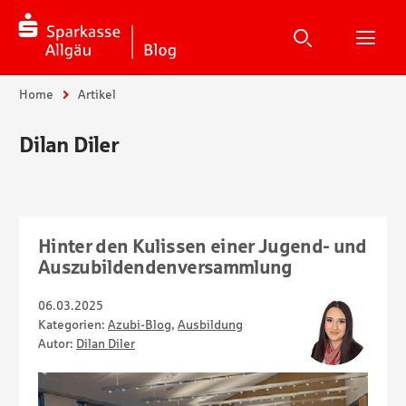
Suche
Suchen
Suche
H
Sie sind hier:
Home
Artikel
Dilan Diler
Hinter den Kulissen einer Jugend- und
Auszubildendenversammlung
06.03.2025
Kategorien:
Azubi-Blog
,
Ausbildung
Autor:
Dilan Diler