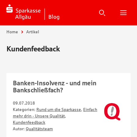
Suche
Suchen
Suche
H
Sie sind hier:
Home
Artikel
Kundenfeedback
Banken-Insolvenz - und mein
Bankschließfach?
09.07.2018
Kategorien:
Rund um die Sparkasse
,
Einfach
mehr drin - Unsere Qualität
,
Kundenfeedback
Autor:
Qualitätsteam