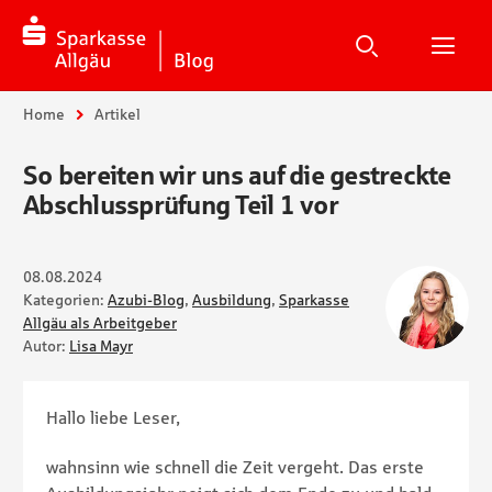
Suche
Suchen
Suche
H
Sie sind hier:
Home
Artikel
So bereiten wir uns auf die gestreckte
Abschlussprüfung Teil 1 vor
08.08.2024
Kategorien:
Azubi-Blog
,
Ausbildung
,
Sparkasse
Allgäu als Arbeitgeber
Autor:
Lisa Mayr
Hallo liebe Leser,
wahnsinn wie schnell die Zeit vergeht. Das erste