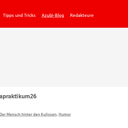
Tipps und Tricks
Azubi-Blog
Redakteure
tapraktikum26
Der Mensch hinter den Kulissen
,
Humor