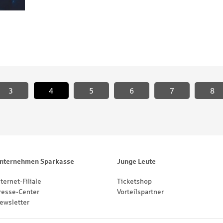
3
4
5
<
6
7
8
nternehmen Sparkasse
Junge Leute
nternet-Filiale
Ticketshop
resse-Center
Vorteilspartner
ewsletter