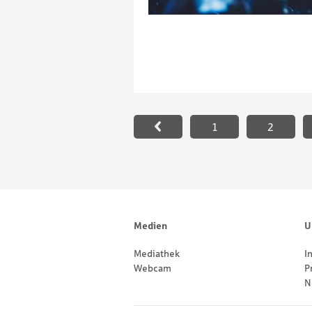
Paginierung
1
2
Footernavigation
Sitemap
Medien
U
Mediathek
I
Webcam
P
N